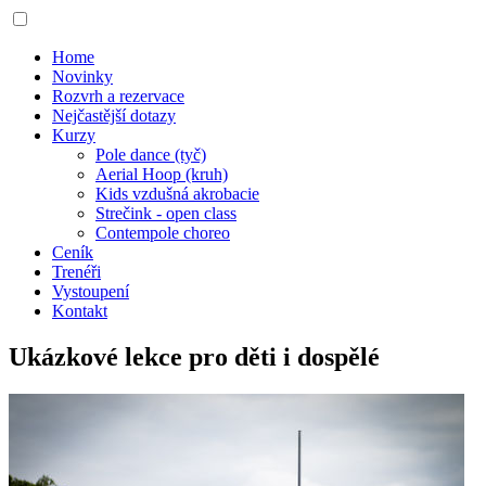
Home
Novinky
Rozvrh a rezervace
Nejčastější dotazy
Kurzy
Pole dance (tyč)
Aerial Hoop (kruh)
Kids vzdušná akrobacie
Strečink - open class
Contempole choreo
Ceník
Trenéři
Vystoupení
Kontakt
Ukázkové lekce pro děti i dospělé