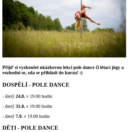
Přijď si vyzkoušet ukázkovou lekci pole dance či létací jógy a
rozhodni se, zda se přihlásit do kurzu! :)
DOSPĚLÍ - POLE DANCE
- úterý
24.8.
v 19.00 hodin
- úterý
31.8.
v 19.00 hodin
- úterý
7.9.
v 19.00 hodin
DĚTI - POLE DANCE