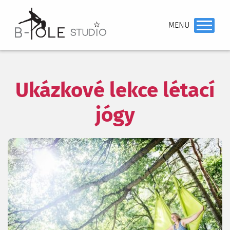
Ukázkové lekce létací
jógy