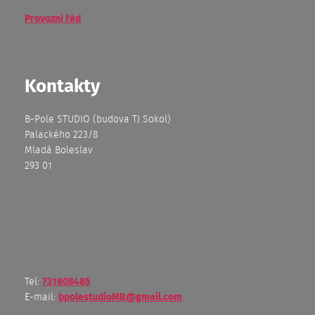
Provozní řád
Kontakty
B-Pole STUDIO (budova TJ Sokol)
Palackého 223/8
Mladá Boleslav
293 01
Tel:
731808485
E-mail:
bpolestudioMB@gmail.com