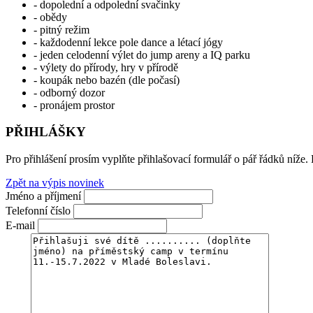
- dopolední a odpolední svačinky
- obědy
- pitný režim
- každodenní lekce pole dance a létací jógy
- jeden celodenní výlet do jump areny a IQ parku
- výlety do přírody, hry v přírodě
- koupák nebo bazén (dle počasí)
- odborný dozor
- pronájem prostor
PŘIHLÁŠKY
Pro přihlášení prosím vyplňte přihlašovací formulář o pář řádků níže
Zpět na výpis novinek
Jméno a příjmení
Telefonní číslo
E-mail