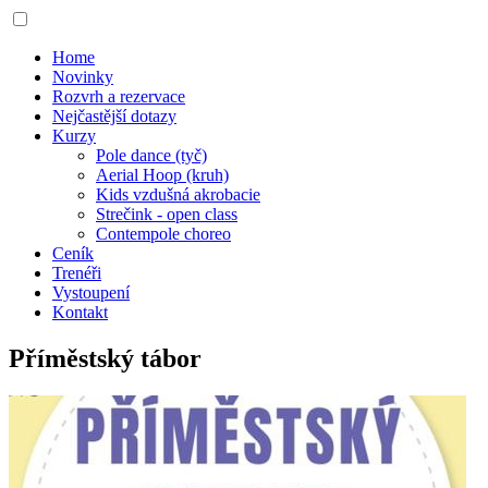
Home
Novinky
Rozvrh a rezervace
Nejčastější dotazy
Kurzy
Pole dance (tyč)
Aerial Hoop (kruh)
Kids vzdušná akrobacie
Strečink - open class
Contempole choreo
Ceník
Trenéři
Vystoupení
Kontakt
Příměstský tábor