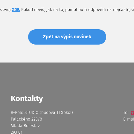
rezevuj
ZDE.
Pokud nevíš, jak na to, pomohou ti odpovědi na nejčastějš
Zpět na výpis novinek
Kontakty
B-Pole STUDIO (budova TJ Sokol)
Tel:
7
Palackého 223/8
E-mai
Mladá Boleslav
293 01