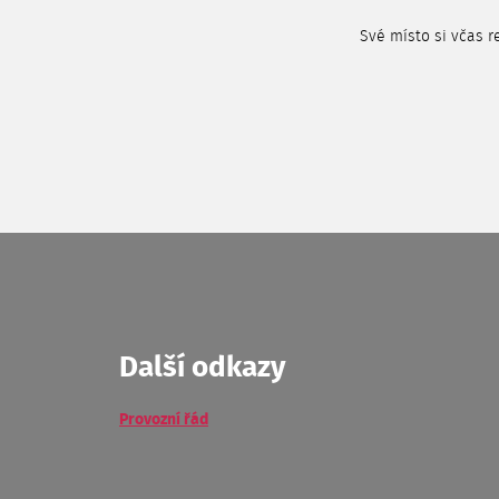
Své místo si včas 
Další odkazy
Provozní řád