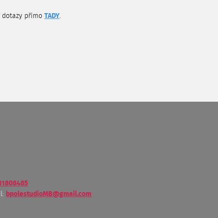
í dotazy přímo
TADY
.
31808485
l:
bpolestudioMB@gmail.com