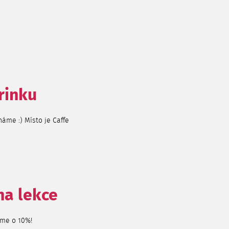
rinku
háme :) Místo je Caffe
na lekce
íme o 10%!