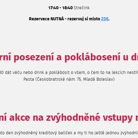
17:40 - 18:40
Strečink
Rezervace NUTNÁ - rezervuj si místo
ZDE
.
rní posezení a poklábosení u d
:30 dát véču nebo drink a poklábosit o všem, o čem to na lekcích nestí
Pasta (Českobratrské nám. 75, Mladá Boleslav)
ní akce
na zvýhodněné vstupy 
nto den zvýhodněný kreditový balíček a my ti ho ještě jednou zvýhodn