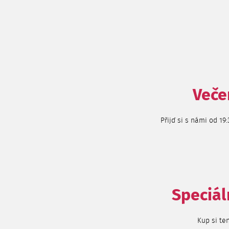
Veče
Přijď si s námi od 19
S
peciál
Kup si te