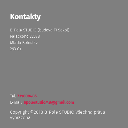
Kontakty
B-Pole STUDIO (budova TJ Sokol)
Palackého 223/8
Mladá Boleslav
293 01
Tel:
731808485
E-mail:
bpolestudioMB@gmail.com
Copyright ©2018 B-Pole STUDIO
Všechna práva
vyhrazena