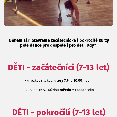
Během září otevřeme začátečnické i pokročilé kurzy
pole dance pro dospělé i pro děti. Kdy?
DĚTI - začátečníci (7-13 let)
- ukázková lekce:
úterý 7.9.
v
16:00
hodin
- kurz od
15.9.
každou
středu
v
16:00
hodin
DĚTI - pokročilí (7-13 let)